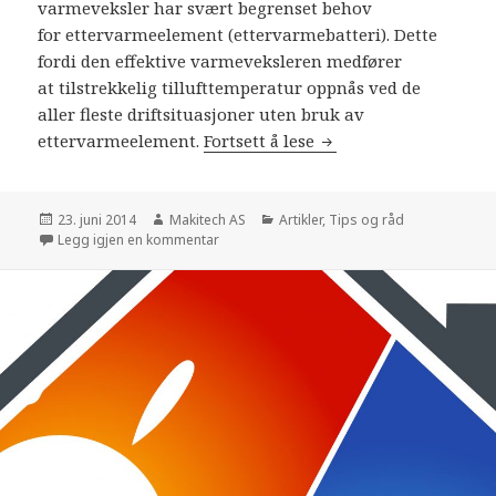
varmeveksler har svært begrenset behov
for ettervarmeelement (ettervarmebatteri). Dette
fordi den effektive varmeveksleren medfører
at tilstrekkelig tillufttemperatur oppnås ved de
aller fleste driftsituasjoner uten bruk av
ettervarmeelement.
Fortsett å lese
Ettervarmeelement i 
Publisert
23. juni 2014
Forfatter
Makitech AS
Kategorier
Artikler
,
Tips og råd
Legg igjen en kommentar
til Ettervarmeelement i Villavent ventilasjo