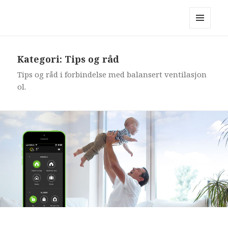
Makitech.no – Leverandør av
ventilasjonsdeler og komplette
MENY
ventilasjonsanlegg
OG
WIDGETER
Kategori: Tips og råd
Tips og råd i forbindelse med balansert ventilasjon
ol.