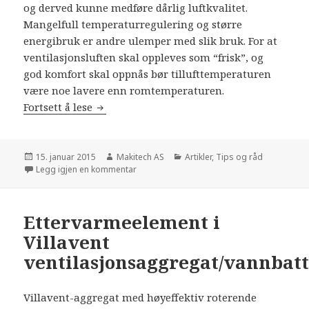
og derved kunne medføre dårlig luftkvalitet.
Mangelfull temperaturregulering og større
energibruk er andre ulemper med slik bruk. For at
ventilasjonsluften skal oppleves som “frisk”, og
god komfort skal oppnås bør tillufttemperaturen
være noe lavere enn romtemperaturen.
Fortsett å lese
Varming av boliger via ventilasjonsanleg
Publisert
15. januar 2015
Forfatter
Makitech AS
Kategorier
Artikler
,
Tips og råd
Legg igjen en kommentar
til Varming av boliger via ventilasjonsanleg
Ettervarmeelement i
Villavent
ventilasjonsaggregat/vannbatt
Villavent-aggregat med høyeffektiv roterende