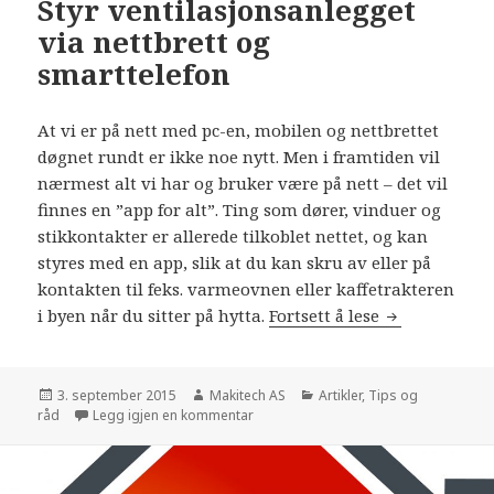
Styr ventilasjonsanlegget
via nettbrett og
smarttelefon
At vi er på nett med pc-en, mobilen og nettbrettet
døgnet rundt er ikke noe nytt. Men i framtiden vil
nærmest alt vi har og bruker være på nett – det vil
finnes en ”app for alt”. Ting som dører, vinduer og
stikkontakter er allerede tilkoblet nettet, og kan
styres med en app, slik at du kan skru av eller på
kontakten til feks. varmeovnen eller kaffetrakteren
i byen når du sitter på hytta.
Fortsett å lese
Styr ventilas
Publisert
3. september 2015
Forfatter
Makitech AS
Kategorier
Artikler
,
Tips og
råd
Legg igjen en kommentar
til Styr ventilasjonsanlegget via nettb